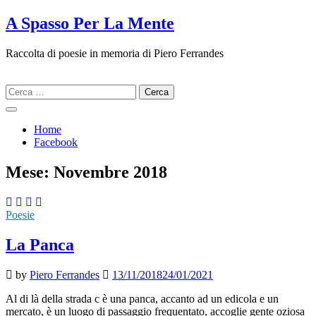
Skip
A Spasso Per La Mente
to
content
Raccolta di poesie in memoria di Piero Ferrandes
Ricerca
per:
Home
Facebook
Mese:
Novembre 2018
Poesie
La Panca
by
Piero Ferrandes
13/11/2018
24/01/2021
Al di là della strada c è una panca, accanto ad un edicola e un
mercato, è un luogo di passaggio frequentato, accoglie gente oziosa