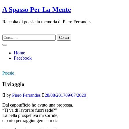
Skip
A Spasso Per La Mente
to
content
Raccolta di poesie in memoria di Piero Ferrandes
Ricerca
per:
Home
Facebook
Poesie
Il viaggio
by
Piero Ferrandes
28/08/2017
09/07/2020
Dal capoufficio ho avuto una proposta,
“Ti va di lavorare fuori sede?”
La bella prospettiva mi sorride,
e parto per raggiungere la meta.