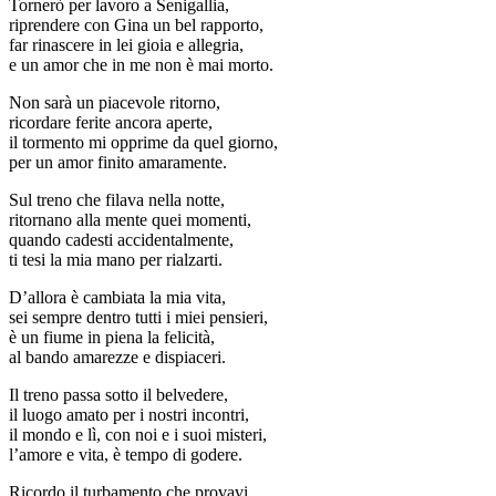
Tornerò per lavoro a Senigallia,
riprendere con Gina un bel rapporto,
far rinascere in lei gioia e allegria,
e un amor che in me non è mai morto.
Non sarà un piacevole ritorno,
ricordare ferite ancora aperte,
il tormento mi opprime da quel giorno,
per un amor finito amaramente.
Sul treno che filava nella notte,
ritornano alla mente quei momenti,
quando cadesti accidentalmente,
ti tesi la mia mano per rialzarti.
D’allora è cambiata la mia vita,
sei sempre dentro tutti i miei pensieri,
è un fiume in piena la felicità,
al bando amarezze e dispiaceri.
Il treno passa sotto il belvedere,
il luogo amato per i nostri incontri,
il mondo e lì, con noi e i suoi misteri,
l’amore e vita, è tempo di godere.
Ricordo il turbamento che provavi,