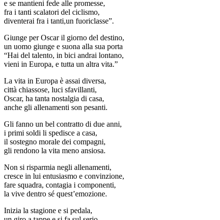
e se mantieni fede alle promesse,
fra i tanti scalatori del ciclismo,
diventerai fra i tanti,un fuoriclasse”.
Giunge per Oscar il giorno del destino,
un uomo giunge e suona alla sua porta
“Hai del talento, in bici andrai lontano,
vieni in Europa, e tutta un altra vita.”
La vita in Europa è assai diversa,
città chiassose, luci sfavillanti,
Oscar, ha tanta nostalgia di casa,
anche gli allenamenti son pesanti.
Gli fanno un bel contratto di due anni,
i primi soldi li spedisce a casa,
il sostegno morale dei compagni,
gli rendono la vita meno ansiosa.
Non si risparmia negli allenamenti,
cresce in lui entusiasmo e convinzione,
fare squadra, contagia i componenti,
la vive dentro sé quest’emozione.
Inizia la stagione e si pedala,
un giro a tappe e si fa sul serio,