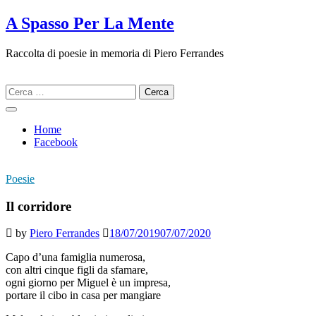
Skip
A Spasso Per La Mente
to
content
Raccolta di poesie in memoria di Piero Ferrandes
Ricerca
per:
Home
Facebook
Poesie
Il corridore
by
Piero Ferrandes
18/07/2019
07/07/2020
Capo d’una famiglia numerosa,
con altri cinque figli da sfamare,
ogni giorno per Miguel è un impresa,
portare il cibo in casa per mangiare