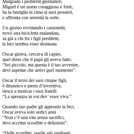
Malgrado i problemi giornalieri,
Miguel è un uomo coraggioso e forte,
ha la famiglia in cima ai suoi pensieri,
e affronta con serenità la sorte.
Un giorno rovistando i cassonetti,
trovò una bicicletta malandata,
sa già a chi fra i figli prediletti,
la bici sembra esser destinata.
Oscar gioiva, cercava di capire,
quel dono che il papà gli aveva fatto.
“Sei piccolo, ma questa è il tuo avvenire,
devi aspettar che arrivi quel momento”.
Oscar il terzo dei suoi cinque figli,
è dinamico e pieno d’inventiva,
riesce a motivar i suoi fratelli
“La speranza in voi dev’ esser viva.”
Quando suo padre gli appronto la bici,
Oscar aveva solo sedici anni
“Non c’è una vita senza sacrifici,
devi accettar sconfitte e delusioni”.
“Delle sconfitte, quelle più umilianti,