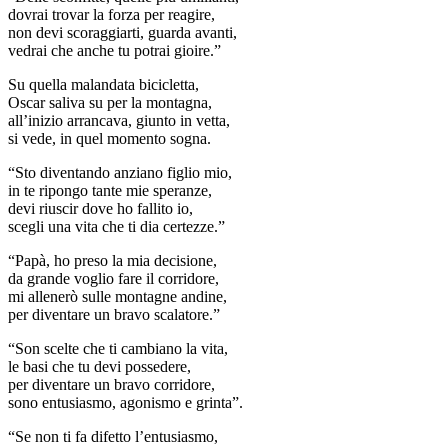
dovrai trovar la forza per reagire,
non devi scoraggiarti, guarda avanti,
vedrai che anche tu potrai gioire.”
Su quella malandata bicicletta,
Oscar saliva su per la montagna,
all’inizio arrancava, giunto in vetta,
si vede, in quel momento sogna.
“Sto diventando anziano figlio mio,
in te ripongo tante mie speranze,
devi riuscir dove ho fallito io,
scegli una vita che ti dia certezze.”
“Papà, ho preso la mia decisione,
da grande voglio fare il corridore,
mi allenerò sulle montagne andine,
per diventare un bravo scalatore.”
“Son scelte che ti cambiano la vita,
le basi che tu devi possedere,
per diventare un bravo corridore,
sono entusiasmo, agonismo e grinta”.
“Se non ti fa difetto l’entusiasmo,