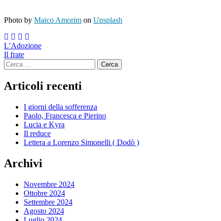
Photo by
Maico Amorim
on
Unsplash
Navigazione
L’Adozione
Il frate
articoli
Ricerca
per:
Articoli recenti
I giorni della sofferenza
Paolo, Francesca e Pierino
Lucia e Kyra
Il reduce
Lettera a Lorenzo Simonelli ( Dodò )
Archivi
Novembre 2024
Ottobre 2024
Settembre 2024
Agosto 2024
Luglio 2024