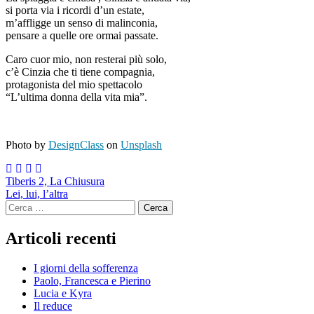
si porta via i ricordi d’un estate,
m’affligge un senso di malinconia,
pensare a quelle ore ormai passate.
Caro cuor mio, non resterai più solo,
c’è Cinzia che ti tiene compagnia,
protagonista del mio spettacolo
“L’ultima donna della vita mia”.
Photo by
DesignClass
on
Unsplash
Navigazione
Tiberis 2, La Chiusura
Lei, lui, l’altra
articoli
Ricerca
per:
Articoli recenti
I giorni della sofferenza
Paolo, Francesca e Pierino
Lucia e Kyra
Il reduce