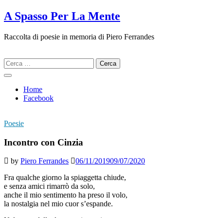
Skip
A Spasso Per La Mente
to
content
Raccolta di poesie in memoria di Piero Ferrandes
Ricerca
per:
Home
Facebook
Poesie
Incontro con Cinzia
by
Piero Ferrandes
06/11/2019
09/07/2020
Fra qualche giorno la spiaggetta chiude,
e senza amici rimarrò da solo,
anche il mio sentimento ha preso il volo,
la nostalgia nel mio cuor s’espande.